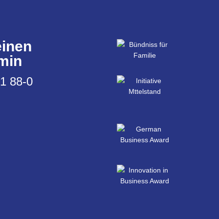
einen
min
91 88-0