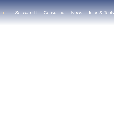
en
Software
Consulting
News
Infos & Tool
hfahren.
eiben.