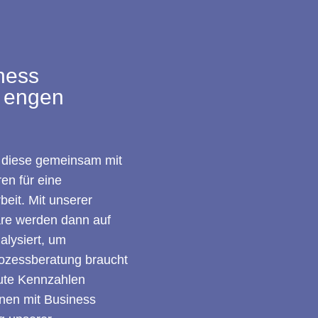
ness
r engen
m diese gemeinsam mit
en für eine
eit. Mit unserer
are werden dann auf
lysiert, um
rozessberatung braucht
ute Kennzahlen
hnen mit Business