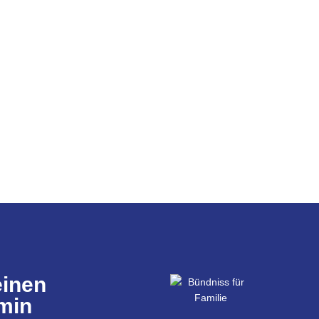
einen
min